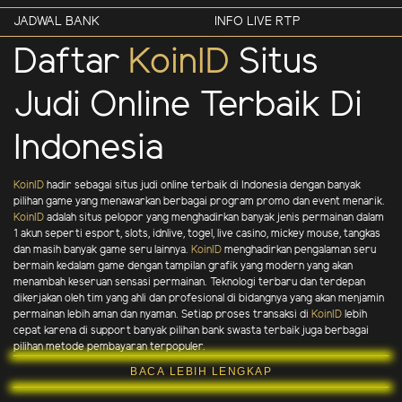
JADWAL BANK
INFO LIVE RTP
Daftar
KoinID
Situs
Judi Online Terbaik Di
Indonesia
KoinID
hadir sebagai situs judi online terbaik di Indonesia dengan banyak
pilihan game yang menawarkan berbagai program promo dan event menarik.
KoinID
adalah situs pelopor yang menghadirkan banyak jenis permainan dalam
1 akun seperti esport, slots, idnlive, togel, live casino, mickey mouse, tangkas
dan masih banyak game seru lainnya.
KoinID
menghadirkan pengalaman seru
bermain kedalam game dengan tampilan grafik yang modern yang akan
menambah keseruan sensasi permainan. Teknologi terbaru dan terdepan
dikerjakan oleh tim yang ahli dan profesional di bidangnya yang akan menjamin
permainan lebih aman dan nyaman. Setiap proses transaksi di
KoinID
lebih
cepat karena di support banyak pilihan bank swasta terbaik juga berbagai
pilihan metode pembayaran terpopuler.
BACA LEBIH LENGKAP