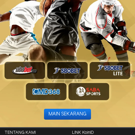
MAIN SEKARANG
TENTANG KAMI
LINK KoinID