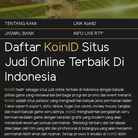
TENTANG KAMI
LINK KoinID
JADWAL BANK
INFO LIVE RTP
Daftar
KoinID
Situs
Judi Online Terbaik Di
Indonesia
KoinID
hadir sebagai situs judi online terbaik di Indonesia dengan banyak
pilihan game yang menawarkan berbagai program promo dan event menarik.
KoinID
adalah situs pelopor yang menghadirkan banyak jenis permainan dalam
1 akun seperti esport, slots, idnlive, togel, live casino, mickey mouse, tangkas
dan masih banyak game seru lainnya.
KoinID
menghadirkan pengalaman seru
bermain kedalam game dengan tampilan grafik yang modern yang akan
menambah keseruan sensasi permainan. Teknologi terbaru dan terdepan
dikerjakan oleh tim yang ahli dan profesional di bidangnya yang akan menjamin
permainan lebih aman dan nyaman. Setiap proses transaksi di
KoinID
lebih