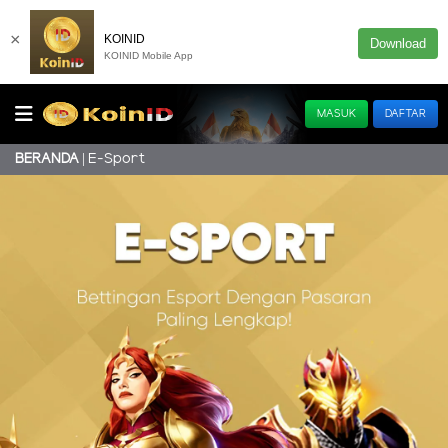
×
KOINID
Download
KOINID Mobile App
MASUK
DAFTAR
E-Sport
BERANDA